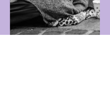
Comment faire un don?
Envoyer nous un mail et on vous expliquera la
procédure à suivre .
LKDC2023@GMAIL.COM